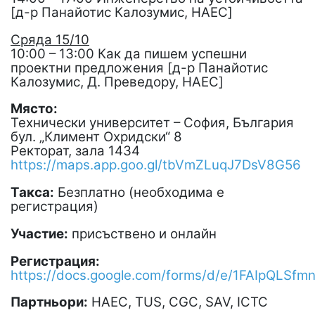
[д-р Панайотис Калозумис, HAEC]
Сряда 15/10
10:00 – 13:00 Как да пишем успешни
проектни предложения [д-р Панайотис
Калозумис, Д. Преведору, HAEC]
Място:
Технически университет – София, България
бул. „Климент Охридски“ 8
Ректорат, зала 1434
https://maps.app.goo.gl/tbVmZLuqJ7DsV8G56
Такса:
Безплатно (необходима е
регистрация)
Участие:
присъствено и онлайн
Регистрация:
https://docs.google.com/forms/d/e/1FAIpQLS
Партньори:
HAEC, TUS, CGC, SAV, ICTC