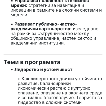
▪
Управляват сложността в бизнес
мрежи:
стратегии за навигация и
иновации в рамките на сложни системи и
модели.
▪
Развиват публично-частно-
академични партньорства:
изследване
на рамки за сътрудничество между
общинско управление, частен сектор и
академични институции.
Теми в програмата
•
Лидерство и устойчивост
o Как лидерството движи устойчивото
развитие, балансирайки
икономически растеж с културно
опазване, опазване на околната среда
и социално благополучие. Теорията за
лидерство в сложни системи