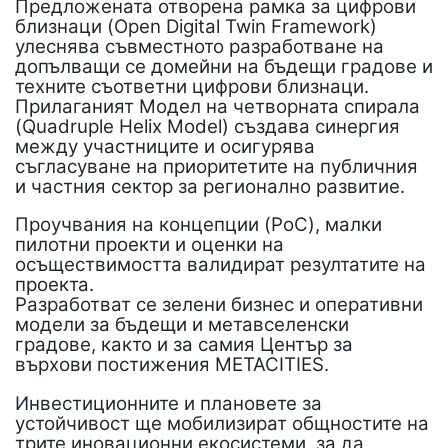
Предложената отворена рамка за цифрови
близнаци (Open Digital Twin Framework)
улеснява съвместното разработване на
допълващи се домейни на бъдещи градове и
техните съответни цифрови близнаци.
Прилаганият Модел на четворната спирала
(Quadruple Helix Model) създава синергия
между участниците и осигурява
съгласуване на приоритетите на публичния
и частния сектор за регионално развитие.
Проучвания на концепции (PoC), малки
пилотни проекти и оценки на
осъществимостта валидират резултатите на
проекта.
Разработват се зелени бизнес и оперативни
модели за бъдещи и метавселенски
градове, както и за самия Център за
върхови постижения METACITIES.
Инвестиционните и плановете за
устойчивост ще мобилизират общностите на
трите иновационни екосистеми, за да