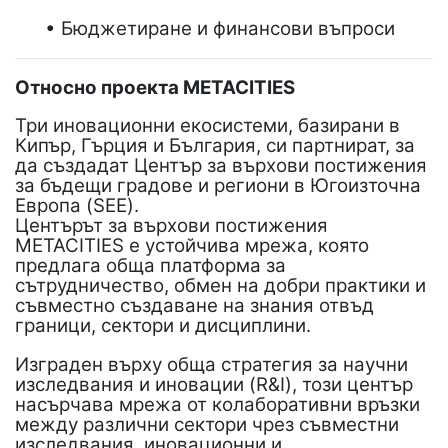
• Бюджетиране и финансови въпроси
Относно проекта METACITIES
Три иновационни екосистеми, базирани в
Кипър, Гърция и България, си партнират, за
да създадат Център за върхови постижения
за бъдещи градове и региони в Югоизточна
Европа (SEE).
Центърът за върхови постижения
METACITIES е устойчива мрежа, която
предлага обща платформа за
сътрудничество, обмен на добри практики и
съвместно създаване на знания отвъд
граници, сектори и дисциплини.
Изграден върху обща стратегия за научни
изследвания и иновации (R&I), този център
насърчава мрежа от колаборативни връзки
между различни сектори чрез съвместни
изследвания, иновационни и