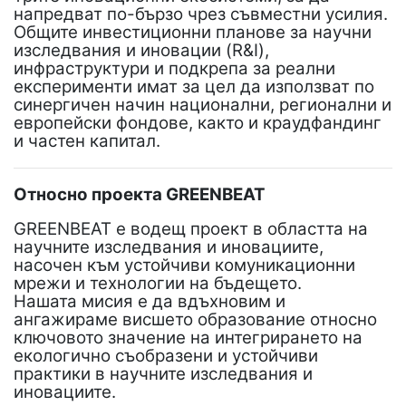
напредват по-бързо чрез съвместни усилия.
Общите инвестиционни планове за научни
изследвания и иновации (R&I),
инфраструктури и подкрепа за реални
експерименти имат за цел да използват по
синергичен начин национални, регионални и
европейски фондове, както и краудфандинг
и частен капитал.
Относно проекта GREENBEAT
GREENBEAT е водещ проект в областта на
научните изследвания и иновациите,
насочен към устойчиви комуникационни
мрежи и технологии на бъдещето.
Нашата мисия е да вдъхновим и
ангажираме висшето образование относно
ключовото значение на интегрирането на
екологично съобразени и устойчиви
практики в научните изследвания и
иновациите.