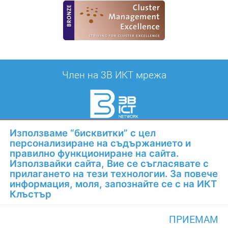
Член на 3B ИКТ мрежа
Използваме “бисквитки” с цел
персонализиране на съдържанието и
Награден с
правилно функциониране на сайта.
Използвайки сайта, Вие се съгласявате с
прилагането на тези технологии. За повече
информация, моля, запознайте се с на ИКТ
Клъстър
ПРИЕМАМ