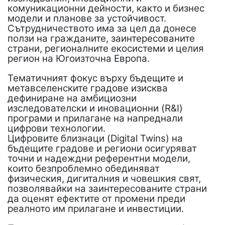
комуникационни дейности, както и бизнес
модели и планове за устойчивост.
Сътрудничеството има за цел да донесе
ползи на гражданите, заинтересованите
страни, регионалните екосистеми и целия
регион на Югоизточна Европа.
Тематичният фокус върху бъдещите и
метавселенските градове изисква
дефиниране на амбициозни
изследователски и иновационни (R&I)
програми и прилагане на напреднали
цифрови технологии.
Цифровите близнаци (Digital Twins) на
бъдещите градове и региони осигуряват
точни и надеждни референтни модели,
които безпроблемно обединяват
физическия, дигиталния и човешкия свят,
позволявайки на заинтересованите страни
да оценят ефектите от промени преди
реалното им прилагане и инвестиции.