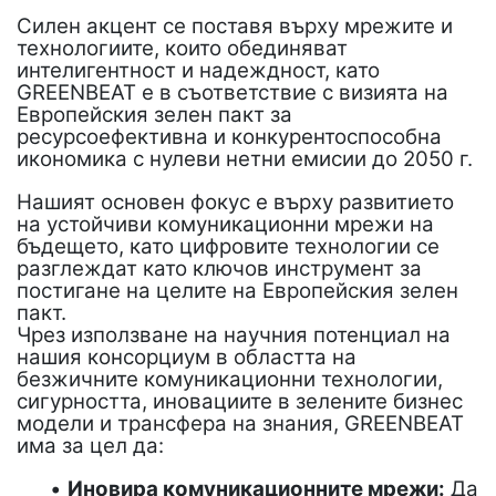
Силен акцент се поставя върху мрежите и
технологиите, които обединяват
интелигентност и надеждност, като
GREENBEAT е в съответствие с визията на
Европейския зелен пакт за
ресурсоефективна и конкурентоспособна
икономика с нулеви нетни емисии до 2050 г.
Нашият основен фокус е върху развитието
на устойчиви комуникационни мрежи на
бъдещето, като цифровите технологии се
разглеждат като ключов инструмент за
постигане на целите на Европейския зелен
пакт.
Чрез използване на научния потенциал на
нашия консорциум в областта на
безжичните комуникационни технологии,
сигурността, иновациите в зелените бизнес
модели и трансфера на знания, GREENBEAT
има за цел да:
•
Иновира комуникационните мрежи:
Да